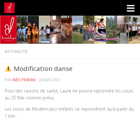
Skip to content
ACTUALITÉ
Modification danse
PAR
INÈS PEREIRA
·
22 MAI 2021
Pour des raisons de santé, Laure ne pourra reprendre les cours
au 25 Mai comme prévu.
Les cours de Modern-Jazz enfants ne reprendront qu’à partir du
1 Juin.