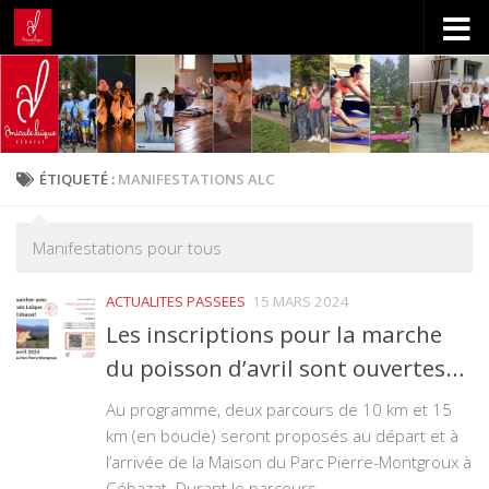
Skip to content
ÉTIQUETÉ :
MANIFESTATIONS ALC
Manifestations pour tous
ACTUALITES PASSEES
15 MARS 2024
Les inscriptions pour la marche
du poisson d’avril sont ouvertes…
Au programme, deux parcours de 10 km et 15
km (en boucle) seront proposés au départ et à
l’arrivée de la Maison du Parc Pierre-Montgroux à
Cébazat. Durant le parcours,...