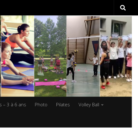
s – 3 à 6 ans
Photo
Pilates
Volley Ball