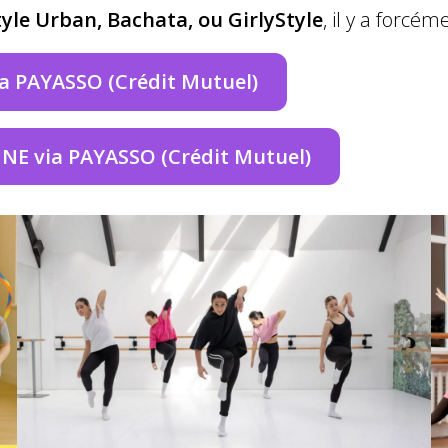
yle Urban, Bachata, ou GirlyStyle
, il y a forcé
a PAYASSO (Crédit Mutuel)
NE via PAYASSO (Crédit Mutuel)