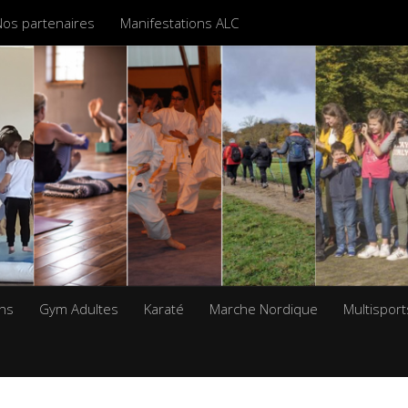
Nos partenaires
Manifestations ALC
ans
Gym Adultes
Karaté
Marche Nordique
Multisport