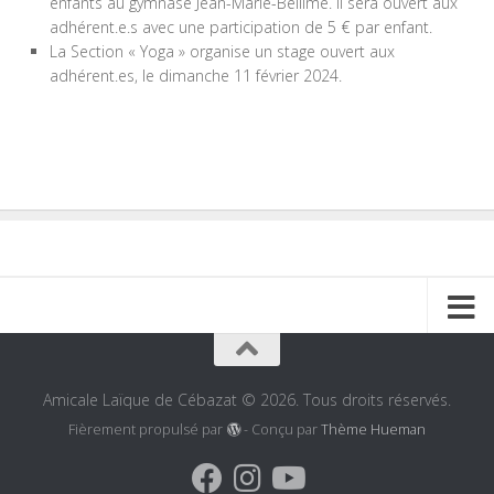
enfants au gymnase Jean-Marie-Bellime. Il sera ouvert aux
adhérent.e.s avec une participation de 5 € par enfant.
La Section « Yoga » organise un stage ouvert aux
adhérent.es, le dimanche 11 février 2024.
Amicale Laïque de Cébazat © 2026. Tous droits réservés.
Fièrement propulsé par
- Conçu par
Thème Hueman