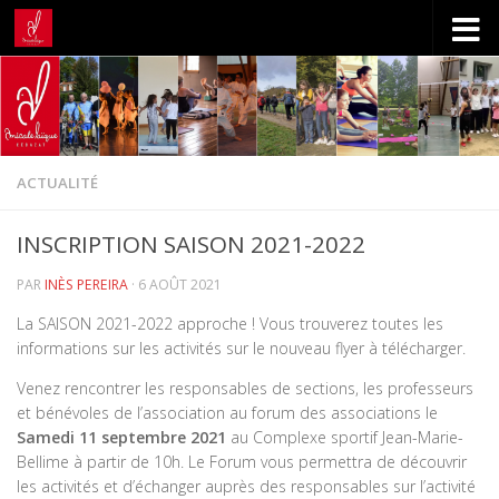
Skip to content
ACTUALITÉ
INSCRIPTION SAISON 2021-2022
PAR
INÈS PEREIRA
·
6 AOÛT 2021
La SAISON 2021-2022 approche ! Vous trouverez toutes les
informations sur les activités sur le nouveau flyer à télécharger.
Venez rencontrer les responsables de sections, les professeurs
et bénévoles de l’association au forum des associations le
Samedi 11 septembre 2021
au Complexe sportif Jean-Marie-
Bellime à partir de 10h. Le Forum vous permettra de découvrir
les activités et d’échanger auprès des responsables sur l’activité