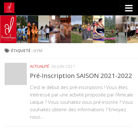
Skip to content
ÉTIQUETÉ :
GYM
ACTUALITÉ
30 JUIN 2021
Pré-Inscription SAISON 2021-2022
C’est le début des pré-inscriptions ! Vous êtes
intéressé par une activité proposée par l’Amicale
Laïque ? Vous souhaitez vous pré-inscrire ? Vous
souhaitez obtenir des informations ? Envoyez
nous...