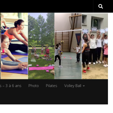
s – 3 à 6 ans
Photo
Pilates
Volley Ball