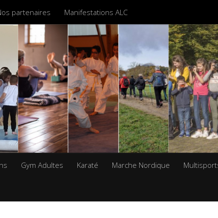
Nos partenaires
Manifestations ALC
ans
Gym Adultes
Karaté
Marche Nordique
Multisport