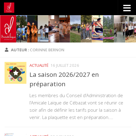
Skip to content
AUTEUR :
CORINNE BERNON
ACTUALITÉ
16 JUILLET 2026
La saison 2026/2027 en
préparation
Les membres du Conseil d’Administration de
l’Amicale Laïque de Cébazat vont se réunir ce
soir afin de définir les tarifs pour la saison à
venir. La plaquette est en préparation....