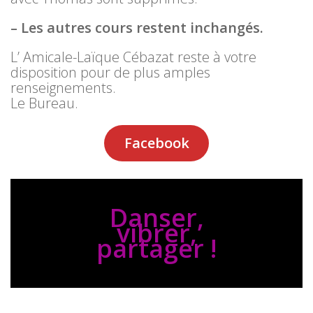
– Les autres cours restent inchangés.
L’ Amicale-Laïque Cébazat reste à votre
disposition pour de plus amples
renseignements.
Le Bureau.
Facebook
Danser,
vibrer,
partager !