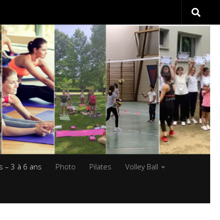
s – 3 à 6 ans
Photo
Pilates
Volley Ball