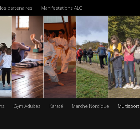
Nos partenaires
Manifestations ALC
ans
Gym Adultes
Karaté
Marche Nordique
Multisport