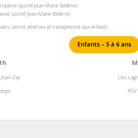
plexe sportif Jean-Marie-Bellime)
xe sportif Jean-Marie-Bellime)
sées seront diverses et s’adapteront aux enfants.
Enfants – 5 à 6 ans
1h
M
 Jean-Zay
Léo-Lagr
range
RDV 