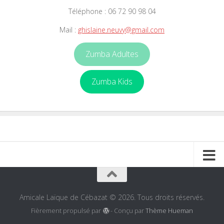
Téléphone : 06 72 90 98 04
Mail :
ghislaine.neuvy@gmail.com
Zumba Adultes
Zumba Kids
Amicale Laïque de Cébazat © 2026. Tous droits réservés.
Fièrement propulsé par
- Conçu par
Thème Hueman