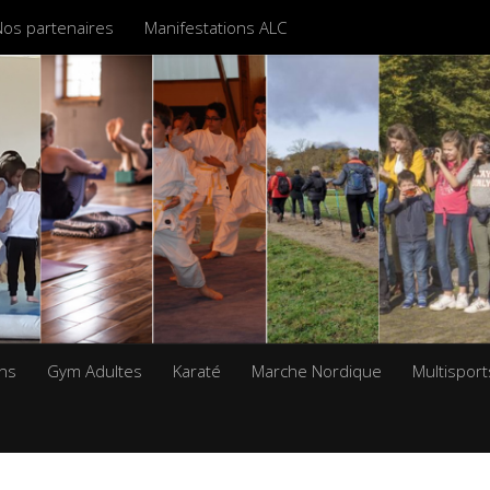
Nos partenaires
Manifestations ALC
ans
Gym Adultes
Karaté
Marche Nordique
Multisport