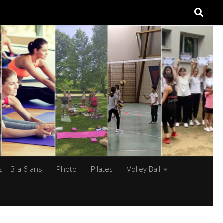
s – 3 à 6 ans
Photo
Pilates
Volley Ball