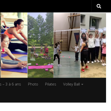
s – 3 à 6 ans
Photo
Pilates
Volley Ball