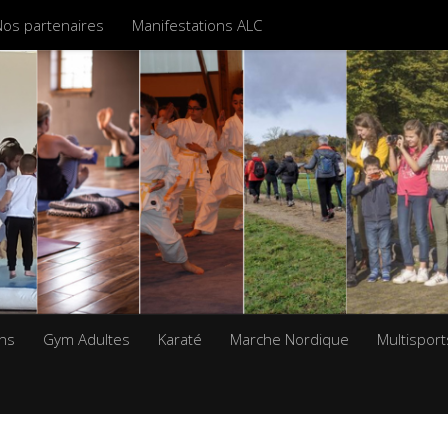
Nos partenaires
Manifestations ALC
ans
Gym Adultes
Karaté
Marche Nordique
Multisport